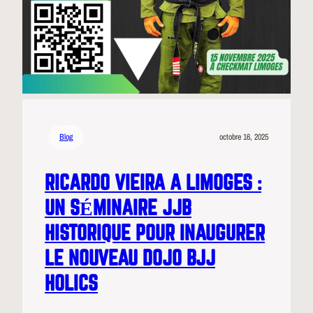
Blog
octobre 16, 2025
RICARDO VIEIRA A LIMOGES :
UN SÉMINAIRE JJB
HISTORIQUE POUR INAUGURER
LE NOUVEAU DOJO BJJ
HOLICS