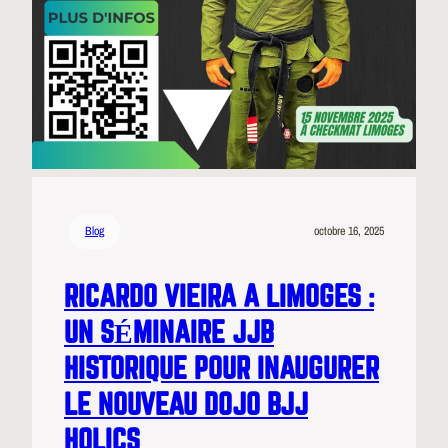
Blog
octobre 16, 2025
RICARDO VIEIRA A LIMOGES :
UN SÉMINAIRE JJB
HISTORIQUE POUR INAUGURER
LE NOUVEAU DOJO BJJ
HOLICS