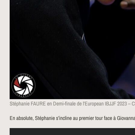
Stéphanie FAURE en Demi-finale de l’European IBJJF 2023 – C
En absolute, Stéphanie s’incline au premier tour face à Giovanna 