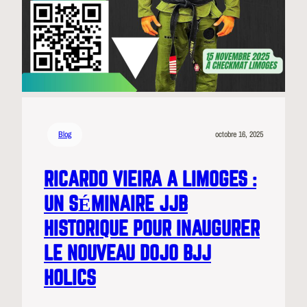
Blog
octobre 16, 2025
RICARDO VIEIRA A LIMOGES :
UN SÉMINAIRE JJB
HISTORIQUE POUR INAUGURER
LE NOUVEAU DOJO BJJ
HOLICS