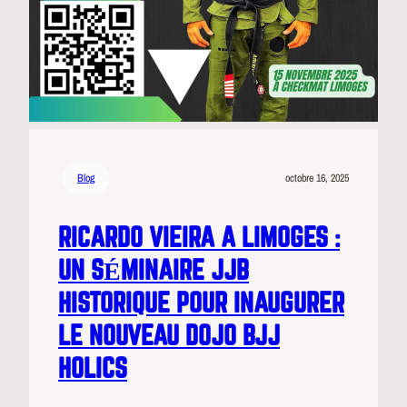
Blog
octobre 16, 2025
RICARDO VIEIRA A LIMOGES :
UN SÉMINAIRE JJB
HISTORIQUE POUR INAUGURER
LE NOUVEAU DOJO BJJ
HOLICS