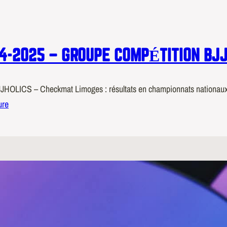
4-2025 – GROUPE COMPÉTITION BJ
HOLICS – Checkmat Limoges : résultats en championnats nationaux et 
ure